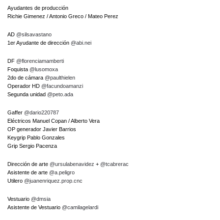
Ayudantes de producción
Richie Gimenez / Antonio Greco / Mateo Perez
AD
@silsavastano
1er Ayudante de dirección
@abi.nei
DF
@florenciamamberti
Foquista
@lusomoxa
2do de cámara
@paulthielen
Operador HD
@facundoamanzi
Segunda unidad
@peto.ada
Gaffer
@dario220787
Eléctricos Manuel Copan / Alberto Vera
OP generador Javier Barrios
Keygrip Pablo Gonzales
Grip Sergio Pacenza
Dirección de arte
@ursulabenavidez
+
@tcabrerac
Asistente de arte
@a.peligro
Utilero
@juanenriquez.prop.cnc
Vestuario
@dmsia
Asistente de Vestuario
@camilagelardi