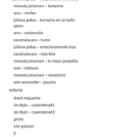
miranda johansen – fantasma
wos – morfeo
juliana gattas – borracha en un baño
ajeno
wos – melancolia
saramalacara – humo
juliana gattas – emocionalmente tuya
saramalacara – mas feliz
miranda johansen – tu mejor pesadilla
wos – estimulo
miranda johansen – visualizers
alex anwandter – gaucho
editorial
dreck magazine
sin titulo – cuarentena#1
sin titulo – cuarentena#2
gloria
zoe gotusso
jt