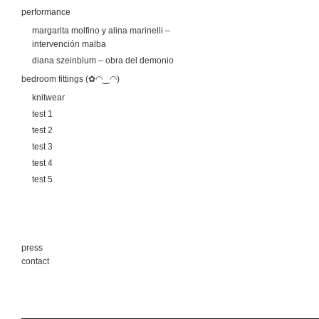
performance
margarita molfino y alina marinelli –
intervención malba
diana szeinblum – obra del demonio
bedroom fittings (✿◠‿◠)
knitwear
test 1
test 2
test 3
test 4
test 5
press
contact