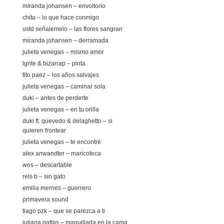
miranda johansen – envoltorio
chita – lo que hace conmigo
ustd señalemelo – las flores sangran
miranda johansen – derramada
julieta venegas – mismo amor
lgnte & bizarrap – pinta
fito paez – los años salvajes
julieta venegas – caminar sola
duki – antes de perderte
julieta venegas – en tu orilla
duki ft. quevedo & delaghetto – si
quieren frontear
julieta venegas – te encontré
alex anwandter – maricoteca
wos – descartable
rels b – sin gato
emilia mernes – guerrero
primavera sound
tiago pzk – que se parezca a ti
juliana gattas – maquillada en la cama