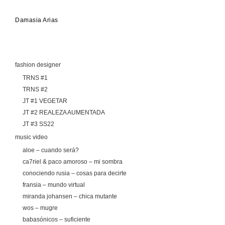
Damasia Arias
fashion designer
TRNS #1
TRNS #2
JT #1 VEGETAR
JT #2 REALEZA AUMENTADA
JT #3 SS22
music video
aloe – cuando será?
ca7riel & paco amoroso – mi sombra
conociendo rusia – cosas para decirte
fransia – mundo virtual
miranda johansen – chica mutante
wos – mugre
babasónicos – suficiente