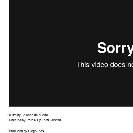
A film by La casa de al lado
Directed by Rafa Nir y Tomi Curland
Produced by Diego Rios