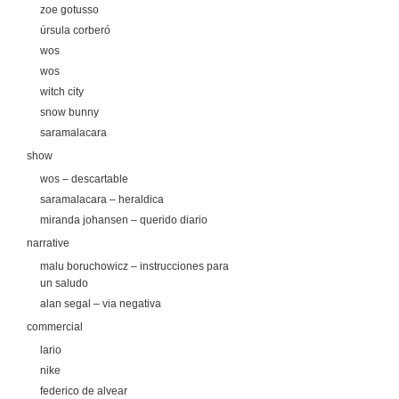
zoe gotusso
úrsula corberó
wos
wos
witch city
snow bunny
saramalacara
show
wos – descartable
saramalacara – heraldica
miranda johansen – querido diario
narrative
malu boruchowicz – instrucciones para
un saludo
alan segal – via negativa
commercial
lario
nike
federico de alvear